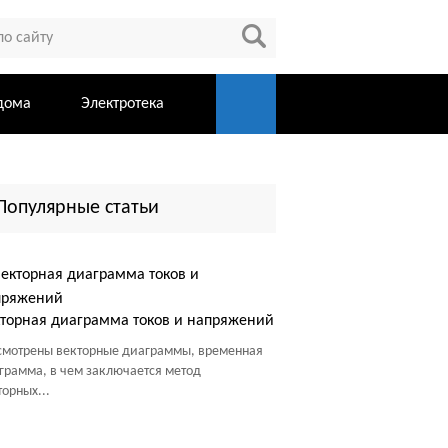
дома
Электротека
Популярные статьи
торная диаграмма токов и напряжений
смотрены векторные диаграммы, временная
грамма, в чем заключается метод
торных...