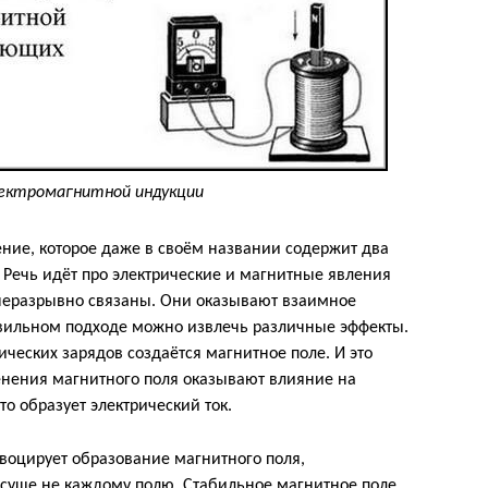
лектромагнитной индукции
ние, которое даже в своём названии содержит два
Речь идёт про электрические и магнитные явления
 неразрывно связаны. Они оказывают взаимное
равильном подходе можно извлечь различные эффекты.
ческих зарядов создаётся магнитное поле. И это
менения магнитного поля оказывают влияние на
о образует электрический ток.
овоцирует образование магнитного поля,
суще не каждому полю. Стабильное магнитное поле