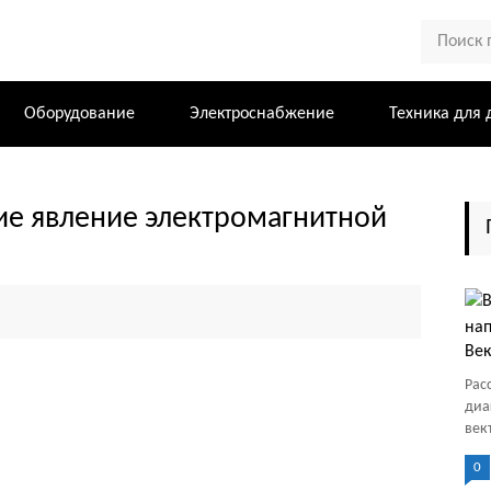
Оборудование
Электроснабжение
Техника для 
ие явление электромагнитной
Век
Рас
диа
век
0