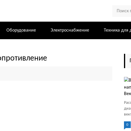
Оборудование
Электроснабжение
Техника для 
сопротивление
Век
Рас
диа
век
0