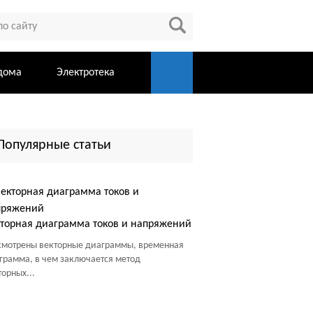
дома
Электротека
Популярные статьи
торная диаграмма токов и напряжений
смотрены векторные диаграммы, временная
грамма, в чем заключается метод
торных...