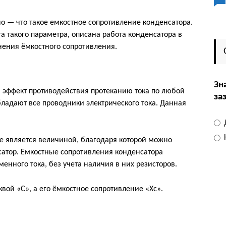
но — что такое емкостное сопротивление конденсатора.
а такого параметра, описана работа конденсатора в
нения ёмкостного сопротивления.
Зн
эффект противодействия протеканию тока по любой
за
бладают все проводники электрического тока. Данная
е является величиной, благодаря которой можно
нсатор. Емкостные сопротивления конденсатора
енного тока, без учета наличия в них резисторов.
вой «С», а его ёмкостное сопротивление «Xc».