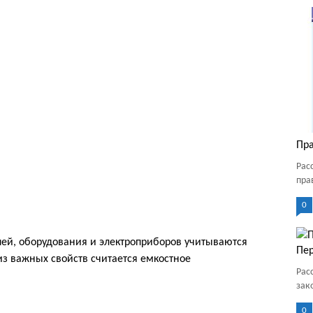
Пра
Рас
пра
0
пей, оборудования и электроприборов учитываются
Пер
з важных свойств считается емкостное
Рас
зак
0