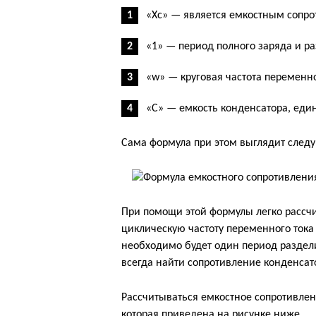
«Xc» — является емкостным сопро
«1» — период полного заряда и ра
«w» — круговая частота переменно
«C» — емкость конденсатора, ед
Сама формула при этом выглядит след
При помощи этой формулы легко рассчит
циклическую частоту переменного тока
необходимо будет один период раздел
всегда найти сопротивление конденсат
Рассчитываться емкостное сопротивлен
которая приведена на рисунке ниже.