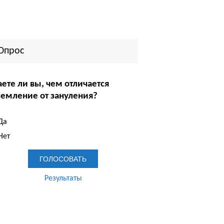
Опрос
аете ли вы, чем отличается
земление от зануления?
Да
Нет
Результаты