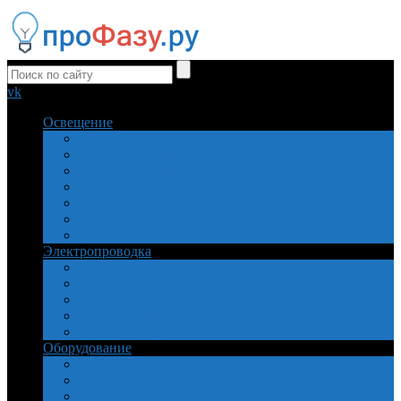
vk
Освещение
Безопасность
Виды освещения
Источники света
Объекты
Расчет и свойства
Ремонт
Управление
Электропроводка
Заземление и защита
Кабель и провод
Монтаж
Приборы и инструменты
Установочные
Оборудование
Пускатели, реле, двигатели
Устройства защиты
Электросчетчики