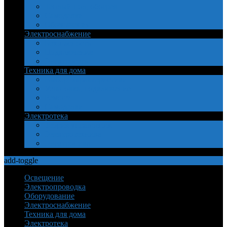
Теплый пол, обогрев
Самоделки
Обозначения
Электроснабжение
Безопасность
Подключение
Электросеть
Техника для дома
Выбор, характеристики
Установка, подключение
Ремонт
Самоделки
Электротека
Теория управления
Электротехника
Электроника
add-toggle
Освещение
Электропроводка
Оборудование
Электроснабжение
Техника для дома
Электротека