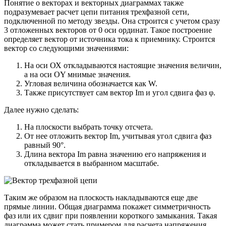
Понятие о векторах и векторных диаграммах также
подразумевает расчет цепи питания трехфазной сети,
подключенной по методу звезды. Она строится с учетом сразу
3 отложенных векторов от 0 оси ординат. Такое построение
определяет вектор от источника тока к приемнику. Строится
вектор со следующими значениями:
На оси ОХ откладываются настоящие значения величин,
а на оси OY мнимые значения.
Угловая величина обозначается как W.
Также присутствует сам вектор Im и угол сдвига фаз φ.
Далее нужно сделать:
На плоскости выбрать точку отсчета.
От нее отложить вектор Im, учитывая угол сдвига фаз
равный 90°.
Длина вектора Im равна значению его напряжения и
откладывается в выбранном масштабе.
Таким же образом на плоскость накладываются еще две
прямые линии. Общая диаграмма покажет симметричность
фаз или их сдвиг при появлении короткого замыкания. Такая
диаграмма может стать примером для расчета напряжения,