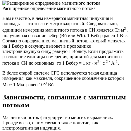
Расширенное определение магнитного потока
Нам известно, в чем измеряется магнитная индукция и
площадь — это тесла и метр квадратный. Следовательно,
2
единицей измерения магнитного потока в СИ является Тл·м
,
получившая название вебер (Вб или Wb). 1 Вебер равен 1 В·с.
Согласно определению, магнитный поток, который меняется
на 1 Вебер в секунду, вызовет в проводнике
электродвижущую силу, равную 1 Вольту. Если продолжить
разложение единицы измерения, принятой для магнитного
2 ·
-2 ·
-1
потока в СИ до основных, то 1 Вебер = 1 кг · м
с
А
.
В более старой системе СГС используется такая единица
измерения, как максвелл, сокращенное обозначение которой
-8
Мкс: 1 Мкс равен 10
Вб.
Зависимости, связанные с магнитным
потоком
Магнитный поток фигурирует во многих выражениях.
Прежде всего, с ним связано такое понятие, как
электромагнитная индукция.