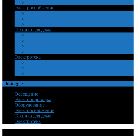
Обозначения
Электроснабжение
Безопасность
Подключение
Электросеть
Техника для дома
Выбор, характеристики
Установка, подключение
Ремонт
Самоделки
Электротека
Теория управления
Электротехника
Электроника
add-toggle
Освещение
Электропроводка
Оборудование
Электроснабжение
Техника для дома
Электротека