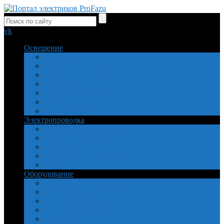
vk
Освещение
Безопасность
Виды освещения
Источники света
Объекты
Расчет и свойства
Ремонт
Управление
Электропроводка
Заземление и защита
Кабель и провод
Монтаж
Приборы и инструменты
Установочные
Оборудование
Пускатели, реле, двигатели
Устройства защиты
Электросчетчики
Теплый пол, обогрев
Самоделки