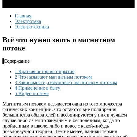
Главная
Электротека
Электротехника
Всё что нужно знать о магнитном
потоке
Содержание
1
Краткая история открытия
2
Что называют магнитным потоком
3
Зависимости, связанные с магнитным потоком
4
Применение в быту
5
Видео по теме
Магнитным потоком называется одна из того множества
физических концепций, что остаются вне поля зрения
большинства обывателей и ассоциируются у них в лучшем
случае либо с чем-то занудным и бесполезным, когда-то
пройденным в школе, либо и вовсе с какой-нибудь
псевдонаучной теорией. Тем не менее, данный термин
напрямую связан с явлением, наделённым исключительной