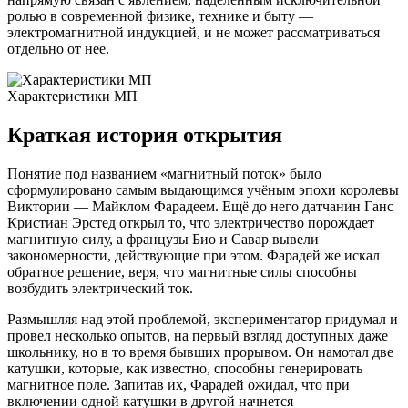
ролью в современной физике, технике и быту —
электромагнитной индукцией, и не может рассматриваться
отдельно от нее.
Характеристики МП
Краткая история открытия
Понятие под названием «магнитный поток» было
сформулировано самым выдающимся учёным эпохи королевы
Виктории — Майклом Фарадеем. Ещё до него датчанин Ганс
Кристиан Эрстед открыл то, что электричество порождает
магнитную силу, а французы Био и Савар вывели
закономерности, действующие при этом. Фарадей же искал
обратное решение, веря, что магнитные силы способны
возбудить электрический ток.
Размышляя над этой проблемой, экспериментатор придумал и
провел несколько опытов, на первый взгляд доступных даже
школьнику, но в то время бывших прорывом. Он намотал две
катушки, которые, как известно, способны генерировать
магнитное поле. Запитав их, Фарадей ожидал, что при
включении одной катушки в другой начнется