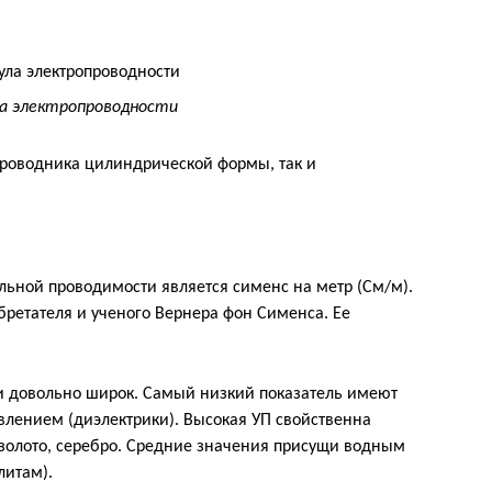
а электропроводности
проводника цилиндрической формы, так и
льной проводимости является сименс на метр (См/м).
бретателя и ученого Вернера фон Сименса. Ее
и довольно широк. Самый низкий показатель имеют
влением (диэлектрики). Высокая УП свойственна
 золото, серебро. Средние значения присущи водным
литам).