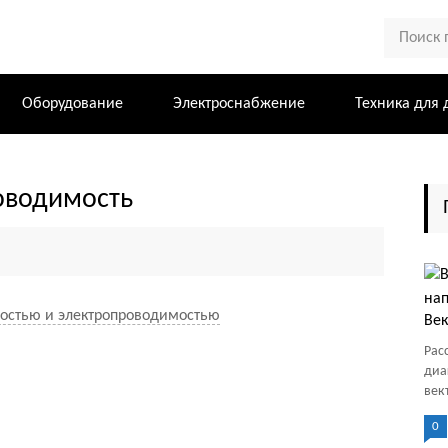
Оборудование
Электроснабжение
Техника для 
роводимость
остью и электропроводимостью
Век
Рас
диа
век
0