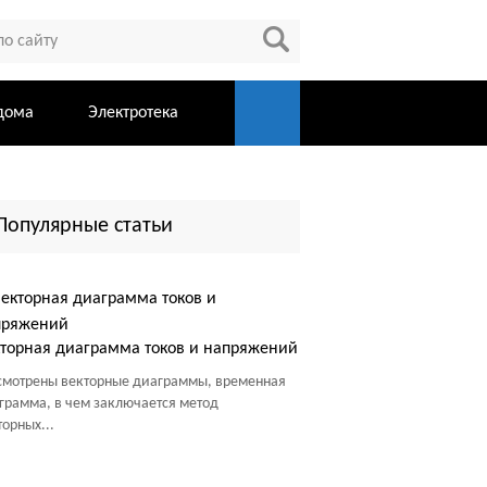
дома
Электротека
Популярные статьи
торная диаграмма токов и напряжений
смотрены векторные диаграммы, временная
грамма, в чем заключается метод
торных...