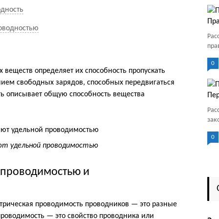
одность
Пра
роводностью
Рас
пра
0
 веществ определяет их способность пропускать
ичием свободных зарядов, способных передвигаться
ть описывает общую способность вещества
Пер
Рас
зак
0
т удельной проводимостью
 проводимостью и
ктрическая проводимость проводников — это разные
проводимость — это свойство проводника или