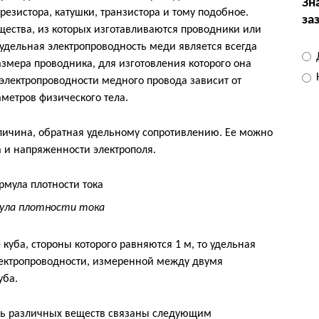
Зн
резистора, катушки, транзистора и тому подобное.
за
ества, из которых изготавливаются проводники или
удельная электропроводность меди является всегда
азмера проводника, для изготовления которого она
 электропроводности медного провода зависит от
метров физического тела.
личина, обратная удельному сопротивлению. Ее можно
а и напряженности электрополя.
ула плотности тока
куба, стороны которого равняются 1 м, то удельная
лектропроводности, измеренной между двумя
уба.
ть различных веществ связаны следующим