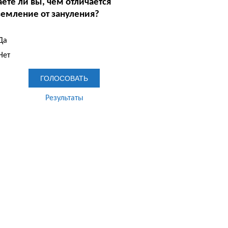
аете ли вы, чем отличается
земление от зануления?
Да
Нет
Результаты