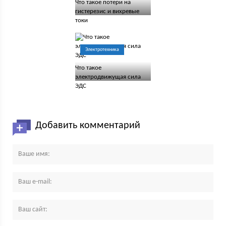
Что такое потери на
гистерезис и вихревые
токи
Электротехника
Что такое
электродвижущая сила
ЭДС
Добавить комментарий