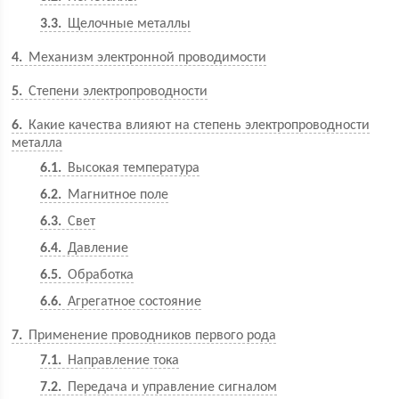
3.3
Щелочные металлы
4
Механизм электронной проводимости
5
Степени электропроводности
6
Какие качества влияют на степень электропроводности
металла
6.1
Высокая температура
6.2
Магнитное поле
6.3
Свет
6.4
Давление
6.5
Обработка
6.6
Агрегатное состояние
7
Применение проводников первого рода
7.1
Направление тока
7.2
Передача и управление сигналом