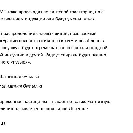
П тоже происходит по винтовой траектории, но с
увеличением индукции они будут уменьшаться.
нт распределения силовых линий, называемый
гурации поле интенсивно по краям и ослаблено в
«ловушку», будет перемещаться по спирали от одной
 индукции к другой. Радиус спирали будет плавно
нного «пузыря».
 Магнитная бутылка
 заряженная частица испытывает не только магнитную,
величин называется полной силой Лоренца: