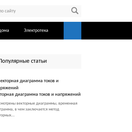
дома
Электротека
Популярные статьи
торная диаграмма токов и напряжений
смотрены векторные диаграммы, временная
грамма, в чем заключается метод
торных...