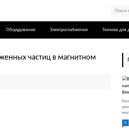
Оборудование
Электроснабжение
Техника для 
женных частиц в магнитном
Век
Рас
диа
век
0