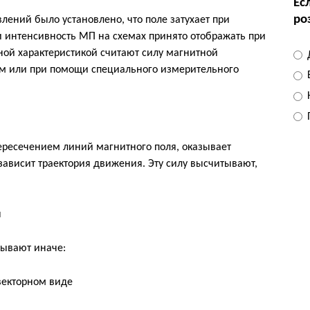
Ес
роз
лений было установлено, что поле затухает при
и интенсивность МП на схемах принято отображать при
ной характеристикой считают силу магнитной
ем или при помощи специального измерительного
Н
ересечением линий магнитного поля, оказывает
зависит траектория движения. Эту силу высчитывают,
сывают иначе: