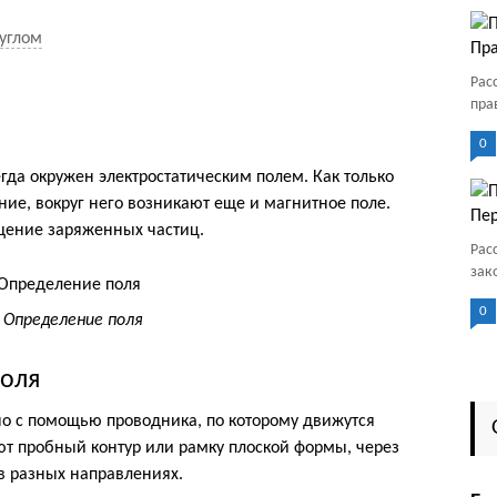
углом
Пра
Рас
пра
0
да окружен электростатическим полем. Как только
ние, вокруг него возникают еще и магнитное поле.
Пер
щение заряженных частиц.
Рас
зак
0
. Определение поля
поля
о с помощью проводника, по которому движутся
уют пробный контур или рамку плоской формы, через
 в разных направлениях.