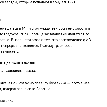
тся заряды, которые попадают в зону влияния
м
емещаться в МП и угол между вектором ее скорости и
о градусов, сила Лоренца заставляет ее двигаться по
тью. Вызван этот эффект тем, что произведение q·v·B
л непрерывно меняется. Поэтому траектория
 замыкается.
иния движения частиц
лке, а ион, согласно правилу буравчика — против нее.
, которая равна силе Лоренца: