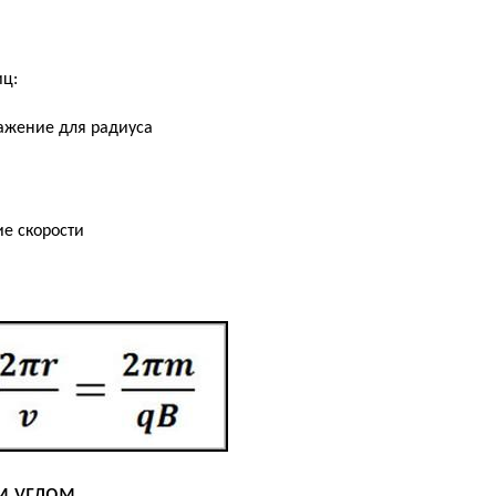
иц:
м углом