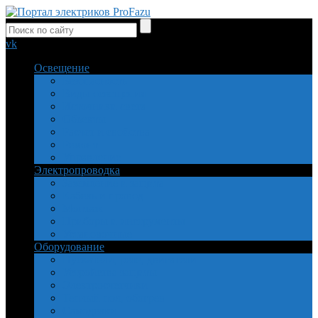
vk
Освещение
Безопасность
Виды освещения
Источники света
Объекты
Расчет и свойства
Ремонт
Управление
Электропроводка
Заземление и защита
Кабель и провод
Монтаж
Приборы и инструменты
Установочные
Оборудование
Пускатели, реле, двигатели
Устройства защиты
Электросчетчики
Теплый пол, обогрев
Самоделки