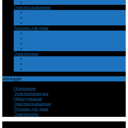
Обозначения
Электроснабжение
Безопасность
Подключение
Электросеть
Техника для дома
Выбор, характеристики
Установка, подключение
Ремонт
Самоделки
Электротека
Теория управления
Электротехника
Электроника
add-toggle
Освещение
Электропроводка
Оборудование
Электроснабжение
Техника для дома
Электротека