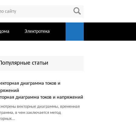
дома
Электротека
Популярные статьи
торная диаграмма токов и напряжений
смотрены векторные диаграммы, временная
грамма, в чем заключается метод
торных...