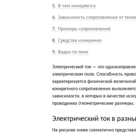
5
В чем измеряется
6
Зависимость сопротивления от темп
7
Примеры сопротивлений
8
Средства измерения
9
Видео по теме
Электрический ток — это однонаправл
электрическом поле. Способность пров
характеризуется физической величино
конкретного сопротивления выполняетс
зависимости, в которых в качестве ис
проводника (геометрические размеры, 
Электрический ток в разн
На рисунке ниже схематично представл