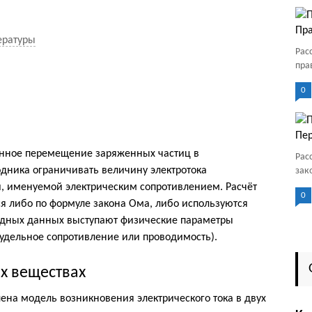
Пра
ературы
Рас
пра
0
Пер
енное перемещение заряженных частиц в
Рас
одника ограничивать величину электротока
зак
й, именуемой электрическим сопротивлением. Расчёт
0
я либо по формуле закона Ома, либо используются
ходных данных выступают физические параметры
удельное сопротивление или проводимость).
ых веществах
ена модель возникновения электрического тока в двух