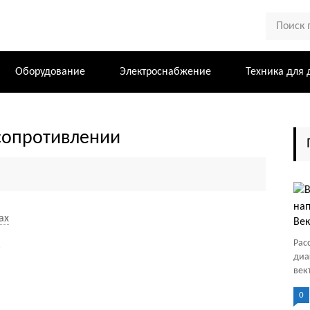
Оборудование
Электроснабжение
Техника для 
 сопротивлении
ах
Век
Рас
диа
век
0