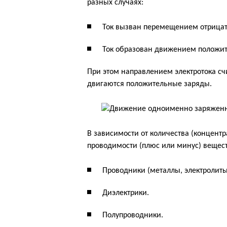
разных случаях:
Ток вызван перемещением отрицате
Ток образован движением положите
При этом направлением электротока счи
двигаются положительные заряды.
В зависимости от количества (концент
проводимости (плюс или минус) вещест
Проводники (металлы, электролиты
Диэлектрики.
Полупроводники.