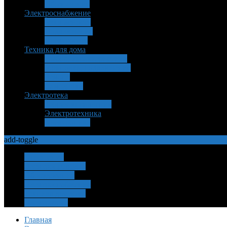
Обозначения
Электроснабжение
Безопасность
Подключение
Электросеть
Техника для дома
Выбор, характеристики
Установка, подключение
Ремонт
Самоделки
Электротека
Теория управления
Электротехника
Электроника
add-toggle
Освещение
Электропроводка
Оборудование
Электроснабжение
Техника для дома
Электротека
Главная