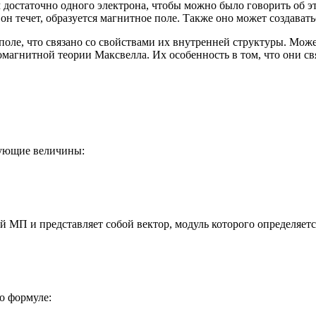
остаточно одного электрона, чтобы можно было говорить об эт
он течет, образуется магнитное поле. Также оно может создава
оле, что связано со свойствами их внутренней структуры. Може
магнитной теории Максвелла. Их особенность в том, что они с
ующие величины:
й МП и представляет собой вектор, модуль которого определяе
о формуле: