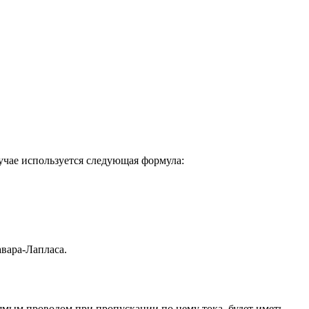
лучае используется следующая формула:
авара-Лапласа.
ямым проводом при пропускании по нему тока, будет иметь