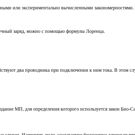
енными или экспериментально вычисленными закономерностями.
очечный заряд, можно с помощью формулы Лоренца.
действуют два проводника при подключении к ним тока. В этом с
здание МП, для определения которого используется закон Био-С
е случаи. Например, поле, создаваемое бесконечно длинным пр