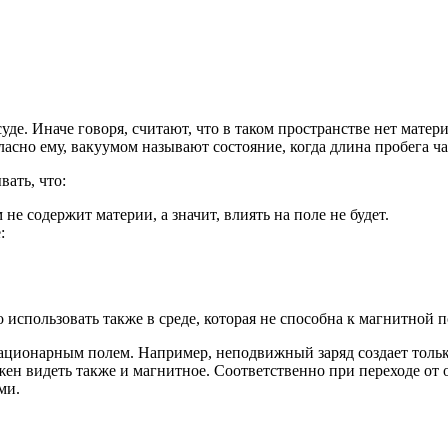
де. Иначе говоря, считают, что в таком пространстве нет матери
асно ему, вакуумом называют состояние, когда длина пробега ча
вать, что:
е содержит материи, а значит, влиять на поле не будет.
:
использовать также в среде, которая не способна к магнитной 
тационарным полем. Например, неподвижный заряд создает тольк
жен видеть также и магнитное. Соответственно при переходе от о
ми.