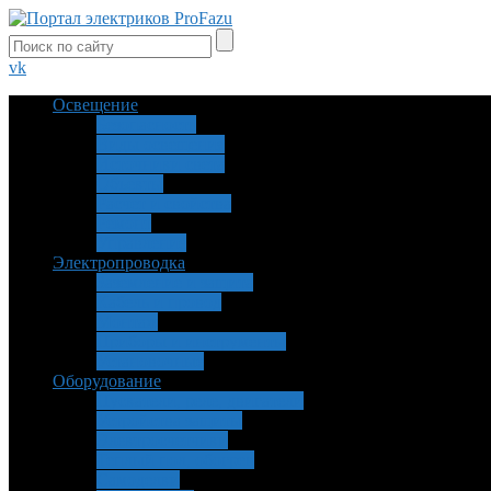
vk
Освещение
Безопасность
Виды освещения
Источники света
Объекты
Расчет и свойства
Ремонт
Управление
Электропроводка
Заземление и защита
Кабель и провод
Монтаж
Приборы и инструменты
Установочные
Оборудование
Пускатели, реле, двигатели
Устройства защиты
Электросчетчики
Теплый пол, обогрев
Самоделки