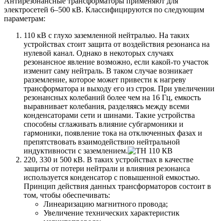
Антирезонансные трансформаторы применяют для
электросетей 6–500 кВ. Классифицируются по следующим
параметрам:
110 кВ с глухо заземленной нейтралью. На таких
устройствах стоит защита от воздействия резонанса на
нулевой канал. Однако в некоторых случаях
резонансное явление возможно, если какой-то участок
изменит саму нейтраль. В таком случае возникает
разземление, которое может привести к нагреву
трансформатора и выходу его из строя. При увеличении
резонансных колебаний более чем на 16 Гц, емкость
выравнивает колебания, разделяясь между всеми
конденсаторами сети и шинами. Такие устройства
способны сглаживать влияние субгармоники и
гармоники, появление тока на отключенных фазах и
препятствовать взаимодействию нейтральной
индуктивности с заземлением.
220, 330 и 500 кВ. В таких устройствах в качестве
защиты от потери нейтрали и влияния резонанса
используется конденсатор с повышенной емкостью.
Принцип действия данных трансформаторов состоит в
том, чтобы обеспечивать:
Линеаризацию магнитного провода;
Увеличение технических характеристик