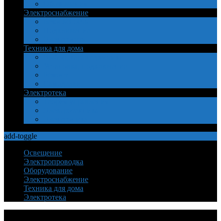
Обозначения
Электроснабжение
Безопасность
Подключение
Электросеть
Техника для дома
Выбор, характеристики
Установка, подключение
Ремонт
Самоделки
Электротека
Теория управления
Электротехника
Электроника
add-toggle
Освещение
Электропроводка
Оборудование
Электроснабжение
Техника для дома
Электротека