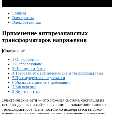
Главная
Электротека
Электротехника
Применение антирезонансных
трансформаторов напряжения
Содержание
1
Определение
2
Феррорезонанс
3
Принцип работы
4
Требования к антирезонансным трансформаторам
5
Преимущества и недостатки
6
Эксплуатационные требования
7
Заключение
8
Видео по теме
Электрические сети — это сложная система, состоящая из
цепи воздушных и кабельных линий, а также понижающих
трансформаторов. Цепь постоянно подвергается высокой
нагрузке, в ней возникают короткие замыкания, части цепи