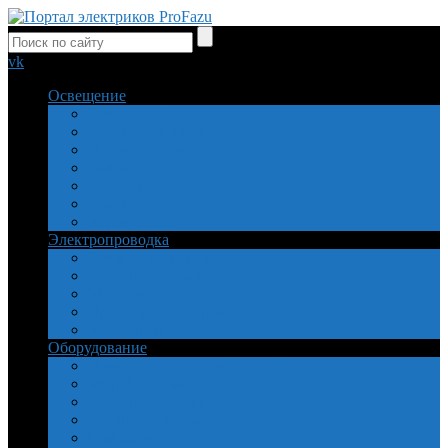
vk
Освещение
Безопасность
Виды освещения
Источники света
Объекты
Расчет и свойства
Ремонт
Управление
Электропроводка
Заземление и защита
Кабель и провод
Монтаж
Приборы и инструменты
Установочные
Оборудование
Пускатели, реле, двигатели
Устройства защиты
Электросчетчики
Теплый пол, обогрев
Самоделки