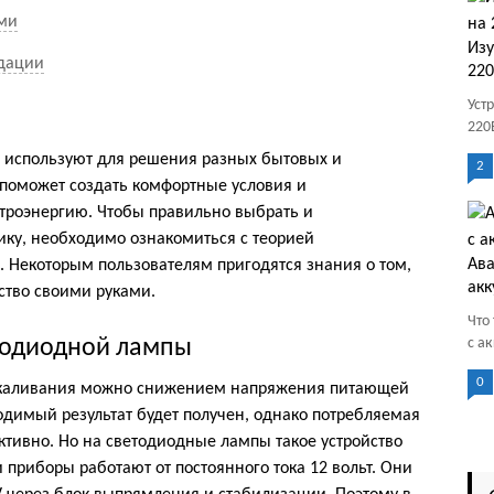
ами
Изу
дации
22
Уст
220
 используют для решения разных бытовых и
2
 поможет создать комфортные условия и
троэнергию. Чтобы правильно выбрать и
ику, необходимо ознакомиться с теорией
Ава
 Некоторым пользователям пригодятся знания о том,
акк
ство своими руками.
Что
етодиодной лампы
с а
0
акаливания можно снижением напряжения питающей
ходимый результат будет получен, однако потребляемая
ктивно. Но на светодиодные лампы такое устройство
 приборы работают от постоянного тока 12 вольт. Они