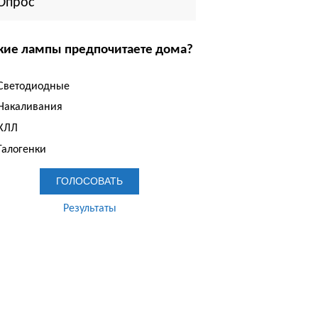
Опрос
кие лампы предпочитаете дома?
Светодиодные
Накаливания
КЛЛ
Галогенки
Результаты