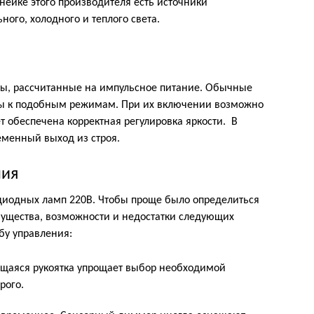
ейке этого производителя есть источники
ного, холодного и теплого света.
мы, рассчитанные на импульсное питание. Обычные
ы к подобным режимам. При их включении возможно
т обеспечена корректная регулировка яркости. В
еменный выход из строя.
ния
иодных ламп 220В. Чтобы проще было определиться
мущества, возможности и недостатки следующих
бу управления:
щаяся рукоятка упрощает выбор необходимой
рого.