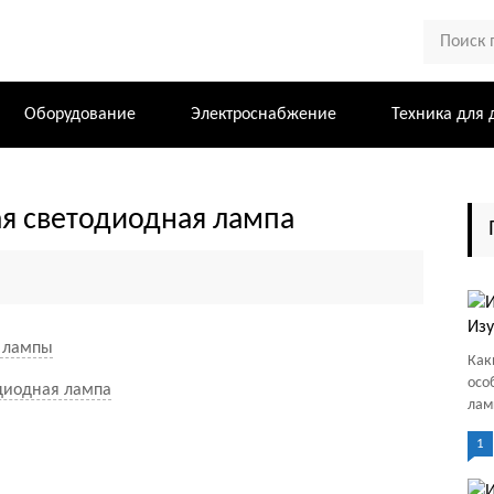
Оборудование
Электроснабжение
Техника для 
я светодиодная лампа
Изу
й лампы
Как
осо
диодная лампа
лам
1