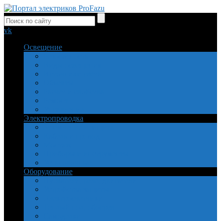
vk
Освещение
Безопасность
Виды освещения
Источники света
Объекты
Расчет и свойства
Ремонт
Управление
Электропроводка
Заземление и защита
Кабель и провод
Монтаж
Приборы и инструменты
Установочные
Оборудование
Пускатели, реле, двигатели
Устройства защиты
Электросчетчики
Теплый пол, обогрев
Самоделки