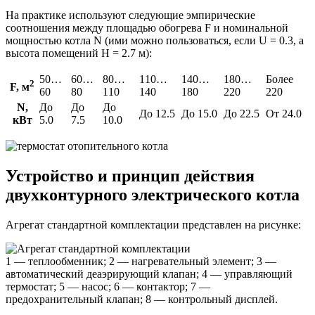
На практике используют следующие эмпирические
соотношения между площадью обогрева F и номинальной
мощностью котла N (ими можно пользоваться, если U = 0.3, а
высота помещений Н = 2.7 м):
50…
60…
80…
110…
140…
180…
Более
2
F, м
60
80
110
140
180
220
220
N,
До
До
До
До 12.5
До 15.0
До 22.5
От 24.0
кВт
5.0
7.5
10.0
Устройство и принцип действия
двухконтурного электрического котла
Агрегат стандартной комплектации представлен на рисунке:
1 — теплообменник; 2 — нагревательный элемент; 3 —
автоматический деаэрирующий клапан; 4 — управляющий
термостат; 5 — насос; 6 — контактор; 7 —
предохранительный клапан; 8 — контрольный дисплей.