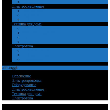
Обозначения
Электроснабжение
Безопасность
Подключение
Электросеть
Техника для дома
Выбор, характеристики
Установка, подключение
Ремонт
Самоделки
Электротека
Теория управления
Электротехника
Электроника
add-toggle
Освещение
Электропроводка
Оборудование
Электроснабжение
Техника для дома
Электротека