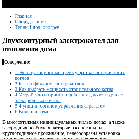
Главная
Оборудование
Теплый пол, обогрев
Двухконтурный электрокотел для
отопления дома
Содержание
1
Эксплуатационные преимущества электрических
котлов
2
Классификация электрокотлов
3
Как выбрать мощность отопительного котла
4
Устройство и принцип действия двухконтурного
электрического котла
5
Функции органов управления агрегатом
6
Видео по теме
В многоэтажных индивидуальных жилых домах, а также
загородных особняках, которые рассчитаны на
круглогодичное проживание, целесообразна установка
отопительных агрегатов, которые одновременно