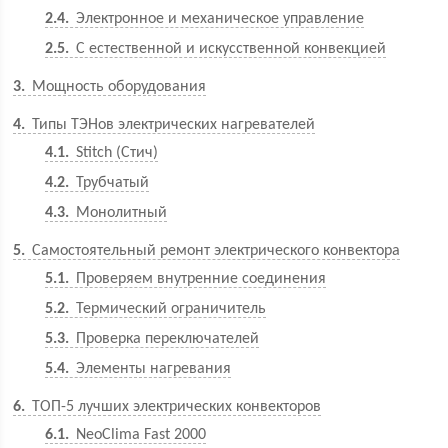
2.4
Электронное и механическое управление
2.5
С естественной и искусственной конвекцией
3
Мощность оборудования
4
Типы ТЭНов электрических нагревателей
4.1
Stitch (Стич)
4.2
Трубчатый
4.3
Монолитный
5
Самостоятельный ремонт электрического конвектора
5.1
Проверяем внутренние соединения
5.2
Термический ограничитель
5.3
Проверка переключателей
5.4
Элементы нагревания
6
ТОП-5 лучших электрических конвекторов
6.1
NeoClima Fast 2000