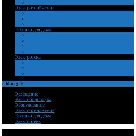
Обозначения
Электроснабжение
Безопасность
Подключение
Электросеть
Техника для дома
Выбор, характеристики
Установка, подключение
Ремонт
Самоделки
Электротека
Теория управления
Электротехника
Электроника
add-toggle
Освещение
Электропроводка
Оборудование
Электроснабжение
Техника для дома
Электротека