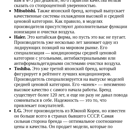
вам в 4–5 раз дешевле, но о гарантии качества нельзя
сказать со стопроцентной уверенностью.
Mitsubishi.
Также японский бренд, который выпускает
качественные системы охлаждения высокой и средней
ценовой категории. Как правило, в моделях
производителя присутствуют дополнительные функции
ионизации и очистки воздуха.
Haier.
Это китайская фирма, но пусть это вас не пугает.
Производитель уже несколько лет занимает одну из
лидирующих позиций на мировом рынке. Его
специализация — кондиционеры средней ценовой
категории с угольными, антибактериальными или
антиформальдегидными системами очистки воздуха.
Toshiba.
Это уже третий японский бренд, который
фигурирует в рейтинге лучших кондиционеров.
Производитель специализируется на выпуске моделей
средней ценовой категории. Его «конек» — неизменно
высокое качество с самого начала работы. Бренд
существует более 120 лет, и еще ни разу не давал повода
сомневаться в себе. Надежность — это то, что
привлекает покупателей.
LG.
Этот производитель из Южной Кореи, но известен
он больше всего в странах бывшего СССР. Самая
сильная сторона бренда — оптимальное соотношение
цены и качества. Он продает модели, которые по