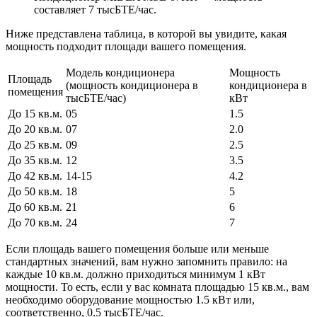
составляет 7 тысБТЕ/час.
Ниже представлена таблица, в которой вы увидите, какая
мощность подходит площади вашего помещения.
Модель кондиционера
Мощность
Площадь
(мощность кондиционера в
кондиционера в
помещения
тысБТЕ/час)
кВт
До 15 кв.м.
05
1.5
До 20 кв.м.
07
2.0
До 25 кв.м.
09
2.5
До 35 кв.м.
12
3.5
До 42 кв.м.
14-15
4.2
До 50 кв.м.
18
5
До 60 кв.м.
21
6
До 70 кв.м.
24
7
Если площадь вашего помещения больше или меньше
стандартных значений, вам нужно запомнить правило: на
каждые 10 кв.м. должно приходиться минимум 1 кВт
мощности. То есть, если у вас комната площадью 15 кв.м., вам
необходимо оборудование мощностью 1.5 кВт или,
соответственно, 0.5 тысБТЕ/час.