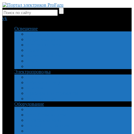
vk
Освещение
Безопасность
Виды освещения
Источники света
Объекты
Расчет и свойства
Ремонт
Управление
Электропроводка
Заземление и защита
Кабель и провод
Монтаж
Приборы и инструменты
Установочные
Оборудование
Пускатели, реле, двигатели
Устройства защиты
Электросчетчики
Теплый пол, обогрев
Самоделки