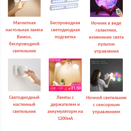
Магнитная
Беспроводная
Ночник в виде
настольная лампа
светодиодная
галактики,
Baseus,
подсветка
изменение света
беспроводной
пультом
светильник
управления
Светодиодный
Лампы с
Ночной светильник
настенный
держателем и
с сенсорным
светильник
аккумуляторм на
управлением
1200мА