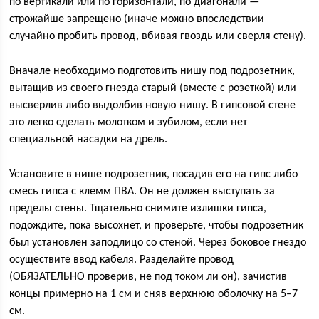
по вертикали или по горизонтали, по диагонали —
строжайше запрещено (иначе можно впоследствии
случайно пробить провод, вбивая гвоздь или сверля стену).
Вначале необходимо подготовить нишу под подрозетник,
вытащив из своего гнезда старый (вместе с розеткой) или
высверлив либо выдолбив новую нишу. В гипсовой стене
это легко сделать молотком и зубилом, если нет
специальной насадки на дрель.
Установите в нише подрозетник, посадив его на гипс либо
смесь гипса с клемм ПВА. Он не должен выступать за
пределы стены. Тщательно снимите излишки гипса,
подождите, пока высохнет, и проверьте, чтобы подрозетник
был установлен заподлицо со стеной. Через боковое гнездо
осуществите ввод кабеля. Разделайте провод
(ОБЯЗАТЕЛЬНО проверив, не под током ли он), зачистив
концы примерно на 1 см и сняв верхнюю оболочку на 5–7
см.