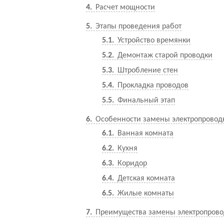
4
Расчет мощности
5
Этапы проведения работ
5.1
Устройство времянки
5.2
Демонтаж старой проводки
5.3
Штробление стен
5.4
Прокладка проводов
5.5
Финальный этап
6
Особенности замены электропровод
6.1
Ванная комната
6.2
Кухня
6.3
Коридор
6.4
Детская комната
6.5
Жилые комнаты
7
Преимущества замены электропровод