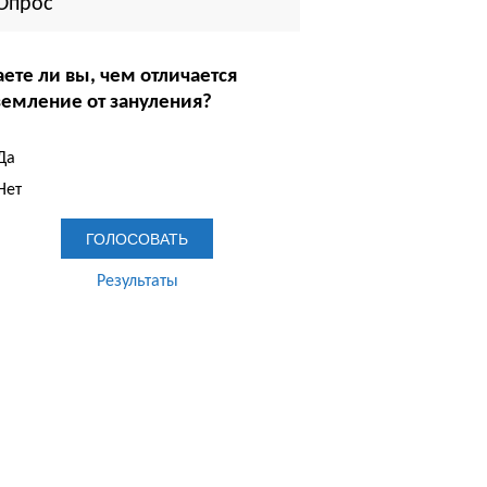
Опрос
аете ли вы, чем отличается
земление от зануления?
Да
Нет
Результаты