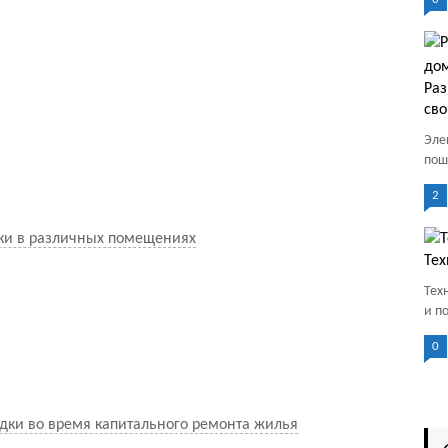
Раз
св
Эле
пош
2
ки в различных помещениях
Тех
Тех
и п
0
ки во время капитального ремонта жилья