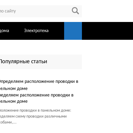
дома
Электротека
Популярные статьи
еделяем расположение проводки в
нельном доме
положение проводки в панельном доме:
еделяем схему проводки различными
собами,...