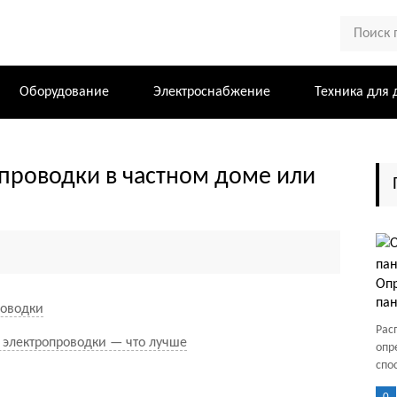
Оборудование
Электроснабжение
Техника для 
опроводки в частном доме или
Опр
па
роводки
Рас
 электропроводки — что лучше
опр
спо
0