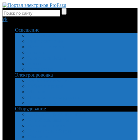
vk
Освещение
Безопасность
Виды освещения
Источники света
Объекты
Расчет и свойства
Ремонт
Управление
Электропроводка
Заземление и защита
Кабель и провод
Монтаж
Приборы и инструменты
Установочные
Оборудование
Пускатели, реле, двигатели
Устройства защиты
Электросчетчики
Теплый пол, обогрев
Самоделки