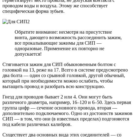
герметизирует место прокола, не допуская контакта с
проводом воды и воздуха. Этому же способствует
специфическая форма зубьев.
Обратите внимание: несмотря на присутствие
винта, дающего возможность рассоединить зажим,
все прокалывающие зажимы для СИП —
одноразовые. Применение их повторно не
допускается!
Стягивается зажим для СИП обыкновенным болтом с
головкой на 13, реже на 17. Всего в системе предусмотрено
два болта — один со срывной головкой, другой обычный,
который при необходимости можно ослабить, чтобы
вытащить провод и разобрать всю конструкцию.
Гнезд для проводов бывает 2 или 4. Они могут быть
различного диаметра, например, 16–120 и 6–50. Здесь первая
группа цифр — сечение основного провода, вторая —
дополнительно подключаемого. Одно из достоинств зажимов
СИП — в том, что они (в известных пределах) подгоняются
под кабели различных калибров.
Существует два основных вида этих соединителей — со