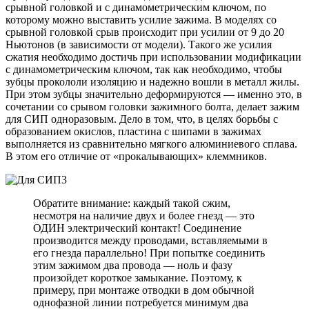
срывной головкой и с динамометрическим ключом, по
которому можно выставить усилие зажима. В моделях со
срывной головкой срыв происходит при усилии от 9 до 20
Ньютонов (в зависимости от модели). Такого же усилия
сжатия необходимо достичь при использовании модификации
с динамометрическим ключом, так как необходимо, чтобы
зубцы прокололи изоляцию и надежно вошли в металл жилы.
При этом зубцы значительно деформируются — именно это, в
сочетании со срывом головки зажимного болта, делает зажим
для СИП одноразовым. Дело в том, что, в целях борьбы с
образованием окислов, пластина с шипами в зажимах
выполняется из сравнительно мягкого алюминиевого сплава.
В этом его отличие от «прокалывающих» клеммников.
Обратите внимание: каждый такой сжим,
несмотря на наличие двух и более гнезд — это
ОДИН электрический контакт! Соединение
производится между проводами, вставляемыми в
его гнезда параллельно! При попытке соединить
этим зажимом два провода — ноль и фазу
произойдет короткое замыкание. Поэтому, к
примеру, при монтаже отводки в дом обычной
однофазной линии потребуется минимум два