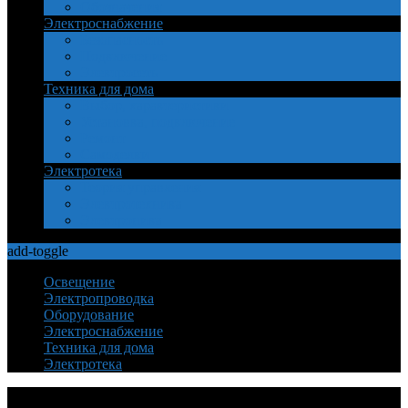
Обозначения
Электроснабжение
Безопасность
Подключение
Электросеть
Техника для дома
Выбор, характеристики
Установка, подключение
Ремонт
Самоделки
Электротека
Теория управления
Электротехника
Электроника
add-toggle
Освещение
Электропроводка
Оборудование
Электроснабжение
Техника для дома
Электротека