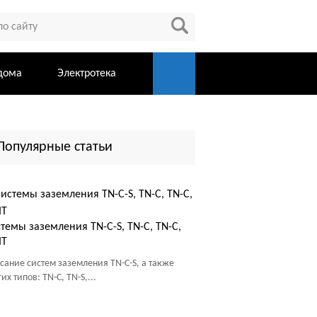
дома
Электротека
Популярные статьи
темы заземления TN-C-S, TN-C, TN-C,
IT
сание систем заземления TN-C-S, а также
их типов: TN-C, TN-S,...