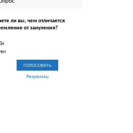
Опрос
аете ли вы, чем отличается
земление от зануления?
Да
Нет
Результаты