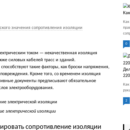
Как
Как
ского значения сопротивления изоляции
пра
соп
0
ектрическим током — некачественная изоляция
кже силовых кабелей трасс и зданий.
способствуют такие факторы, как броски напряжения,
Дел
повреждения. Кроме того, со временем изоляция
220
ативные документы предписывают обязательное
Как
слоя электрооборудования.
рук
2
ие электрической изоляции
лировать сопротивление изоляции