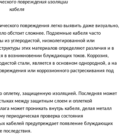
ческого повреждения изоляции
кабеля
ического повреждения легко выявить даже визуально,
ло обстоит сложнее. Подземные кабеля часто
ны из углеродистой, низколегированной или
труктуры этих материалов определяют различия и в
тся в возникновении блуждающих токов. Коррозия,
одистой стали, является в основном однородной, а на
повреждения или коррозионного растрескивания под
ю оплетку, защищенную изоляцией. Последняя может
а стыках между защитным слоем и оплеткой
лага может проникать внутрь кабеля, делая металл
му периодическая проверка состояния
ых кабелей предупреждает появление блуждающих
е последствия.