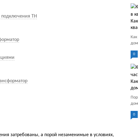
я подключения ТН
Как
ква
Как
форматор
дом
0
ациями
ансформатор
Как
до
Пор
дому
0
ия затребованы, а порой незаменимые в условиях,