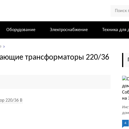
Оборудование
Электроснабжение
Техника для 
е
жающие трансформаторы 220/36
Соб
на 
р 220/36 В
Инс
дома
4