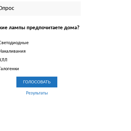
Опрос
кие лампы предпочитаете дома?
Светодиодные
Накаливания
КЛЛ
Галогенки
Результаты