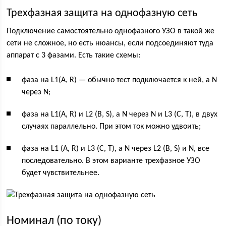
Трехфазная защита на однофазную сеть
Подключение самостоятельно однофазного УЗО в такой же
сети не сложное, но есть нюансы, если подсоединяют туда
аппарат с 3 фазами. Есть такие схемы:
фаза на L1(A, R) — обычно тест подключается к ней, а N
через N;
фаза на L1(A, R) и L2 (В, S), а N через N и L3 (C, T), в двух
случаях параллельно. При этом ток можно удвоить;
фаза на L1 (A, R) и L3 (C, T), а N через L2 (В, S) и N, все
последовательно. В этом варианте трехфазное УЗО
будет чувствительнее.
Номинал (по току)