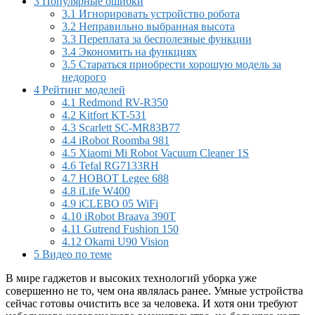
3
Популярные ошибки
3.1
Игнорировать устройство робота
3.2
Неправильно выбранная высота
3.3
Переплата за бесполезные функции
3.4
Экономить на функциях
3.5
Стараться приобрести хорошую модель за
недорого
4
Рейтинг моделей
4.1
Redmond RV-R350
4.2
Kitfort KT-531
4.3
Scarlett SC-MR83B77
4.4
iRobot Roomba 981
4.5
Xiaomi Mi Robot Vacuum Cleaner 1S
4.6
Tefal RG7133RH
4.7
HOBOT Legee 688
4.8
iLife W400
4.9
iCLEBO 05 WiFi
4.10
iRobot Braava 390T
4.11
Gutrend Fushion 150
4.12
Okami U90 Vision
5
Видео по теме
В мире гаджетов и высоких технологий уборка уже
совершенно не то, чем она являлась ранее. Умные устройства
сейчас готовы очистить все за человека. И хотя они требуют