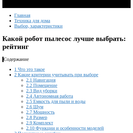
Главная
Техника для дома
Выбор, характеристики
Какой робот пылесос лучше выбрать:
рейтинг
Содержание
1
Что это такое
2
Какие критерии учитывать при выборе
2.1
Навигация
2.2
Помещение
2.3
Вид уборки
2.4
Автономная работа
2.5
Емкость для пыли и воды
2.6
Шум
2.7
Мощность
2.8
Размер
2.9
Комплект
2.10
Функции и особенности моделей