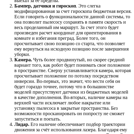
выехал за ее пределы.
Бампер, датчики и гироскоп
. Это слегка
модифицированная за счет гироскопа бюджетная версия.
Если говорить о функциональности данной системы, то
она позволит пылесосу сохранять в памяти скорость и
весь проделанный им маршрут. За счет этого будет
произведен расчет координат для ориентирования в
комнате и избегания преград. Более того, он
просчитывает свою позицию со старта, что позволяет
ему вернуться на исходную позицию после завершения
уборки.
Камера.
Чуть более продвинутый, но скорее средний
вариант того, как робот будет понимать свое положение
в пространстве. Сверху устанавливается камера, которая
просчитывает положение по потолку посредством
инверсии. Во-первых, это значит, что вести себя он
будет гораздо точнее, потому что в большинстве
моделей присутствуют датчики из бюджетных моделей
в качестве дополнения. Во-вторых, наличие камеры на
верхней части исключает любое накрытие или
установку пылесоса в закрытые пространства. Без
возможности просканировать он попросту не сможет
запуститься и поехать.
Лидар.
Его наличие обеспечивает подбор траектории
движения за счёт использования лазера. Благодаря ему