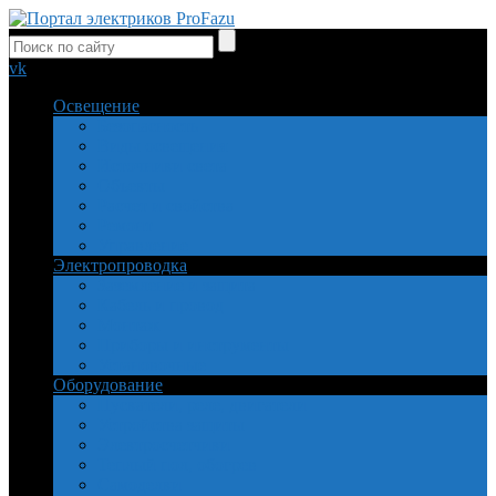
vk
Освещение
Безопасность
Виды освещения
Источники света
Объекты
Расчет и свойства
Ремонт
Управление
Электропроводка
Заземление и защита
Кабель и провод
Монтаж
Приборы и инструменты
Установочные
Оборудование
Пускатели, реле, двигатели
Устройства защиты
Электросчетчики
Теплый пол, обогрев
Самоделки