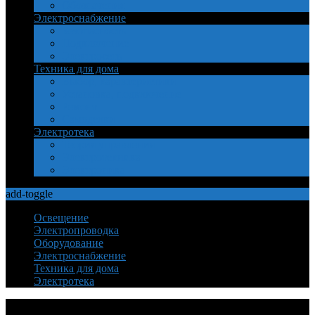
Обозначения
Электроснабжение
Безопасность
Подключение
Электросеть
Техника для дома
Выбор, характеристики
Установка, подключение
Ремонт
Самоделки
Электротека
Теория управления
Электротехника
Электроника
add-toggle
Освещение
Электропроводка
Оборудование
Электроснабжение
Техника для дома
Электротека