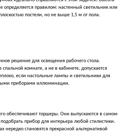
тумбах идеально справляются с этой задачей. Высота
не определяется правилом: настенный светильник или
лоскостью постели, но не выше 1,5 м от пола.
чное решение для освещения рабочего стола.
в спальной комнате, а не в кабинете, допускается
еплохо, если настольные лампы и светильники для
льными приборами иллюминации.
сего обеспечивают торшеры. Они выпускаются в самом
 подобрать прибор для интерьера любой стилистики.
х нередко становятся прекрасной альтернативой