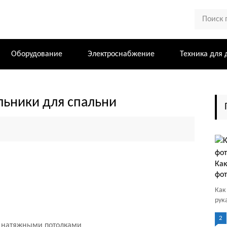
Оборудование
Электроснабжение
Техника для 
льники для спальни
Как
фот
Как
рук
2
с натяжными потолками