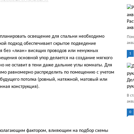
Рас
ак
 планировать освещение для спальни необходимо
Пон
акв
акой подход обеспечивает скрытое подведение
я без «лиан» висящих проводов или ненужных
1
вещения основной упор делается на создание мягкого
 но не оставит в тени даже дальние углы комнаты. Для
имо равномерно распределить по помещению с учетом
а будущего потолка (ровный, натяжной, матовый или
Де
ру
нная конструкция).
В с
акв
0
полагающим фактором, влияющим на подбор схемы