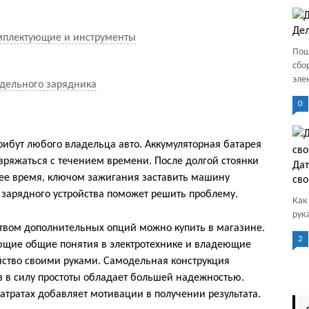
Дел
мплектующие и инструменты
Пош
сбо
эле
дельного зарядника
0
ибут любого владельца авто. Аккумуляторная батарея
ряжаться с течением времени. После долгой стоянки
Дат
нее время, ключом зажигания заставить машину
св
зарядного устройства поможет решить проблему.
Как
рук
ством дополнительных опций можно купить в магазине.
2
ющие общие понятия в электротехнике и владеющие
йство своими руками. Самодельная конструкция
аз в силу простоты обладает большей надежностью.
атратах добавляет мотивации в получении результата.