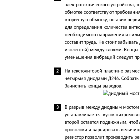
электротехнического устройства, 
обмотке соответствуют требования
вторичную обмотку, оставив перв
для определения количества витк
необходимого напряжения и силы т
составит труда. Не стоит забыват
изолентой) между слоями. Концы п
уменьшения вибраций следует пр
На текстолитовой пластине разме
четырьмя диодами Д246. Собрать
Зачистить концы выводов.
В разрыв между диодным мостом 
устанавливается кусок нихромовой
второй остается подвижным, что
проволоки и варьировать величи
резистор позволит производить ре