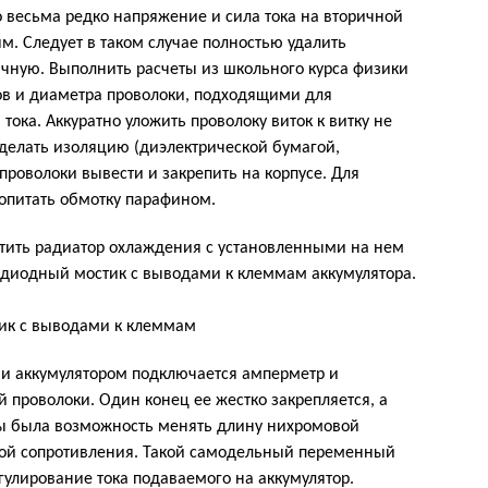
то весьма редко напряжение и сила тока на вторичной
м. Следует в таком случае полностью удалить
ичную. Выполнить расчеты из школьного курса физики
ов и диаметра проволоки, подходящими для
ока. Аккуратно уложить проволоку виток к витку не
ь делать изоляцию (диэлектрической бумагой,
роволоки вывести и закрепить на корпусе. Для
опитать обмотку парафином.
стить радиатор охлаждения с установленными на нем
 диодный мостик с выводами к клеммам аккумулятора.
и аккумулятором подключается амперметр и
 проволоки. Один конец ее жестко закрепляется, а
бы была возможность менять длину нихромовой
ной сопротивления. Такой самодельный переменный
гулирование тока подаваемого на аккумулятор.