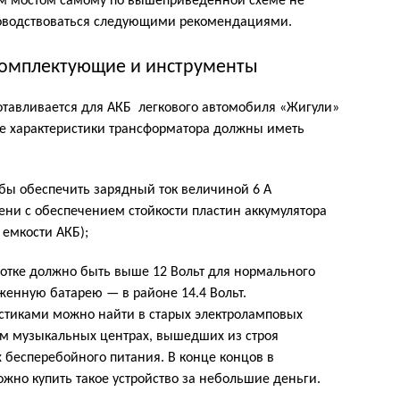
ым мостом самому по вышеприведенной схеме не
уководствоваться следующими рекомендациями.
комплектующие и инструменты
отавливается для АКБ легкового автомобиля «Жигули»
ые характеристики трансформатора должны иметь
обы обеспечить зарядный ток величиной 6 А
ени с обеспечением стойкости пластин аккумулятора
 емкости АКБ);
отке должно быть выше 12 Вольт для нормального
женную батарею — в районе 14.4 Вольт.
истиками можно найти в старых электроламповых
ем музыкальных центрах, вышедших из строя
 бесперебойного питания. В конце концов в
но купить такое устройство за небольшие деньги.