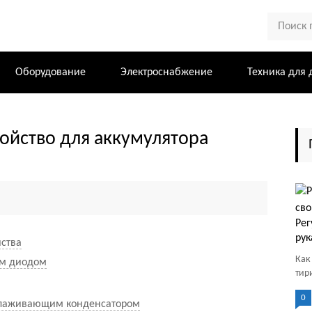
Оборудование
Электроснабжение
Техника для 
ойство для аккумулятора
Рег
ру
йства
Как
м диодом
тир
0
глаживающим конденсатором